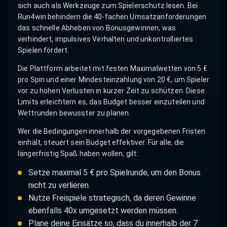
sich auch als Werkzeuge zum Spielerschutz lesen. Bei
Run4win behindern die 40-fachen Umsatzanforderungen
das schnelle Abheben von Bonusgewinnen, was
verhindert, impulsives Verhalten und unkontrolliertes
Spielen fördert.
Die Plattform arbeitet mit festen Maximalwetten von 5 €
pro Spin und einer Mindesteinzahlung von 20 €, um Spieler
vor zu hohen Verlusten in kurzer Zeit zu schützen. Diese
Limits erleichtern es, das Budget besser einzuteilen und
Wettrunden bewusster zu planen.
Wer die Bedingungen innerhalb der vorgegebenen Fristen
einhält, steuert sein Budget effektiver. Für alle, die
längerfristig Spaß haben wollen, gilt:
Setze maximal 5 € pro Spielrunde, um den Bonus
nicht zu verlieren.
Nutze Freispiele strategisch, da deren Gewinne
ebenfalls 40x umgesetzt werden müssen.
Plane deine Einsätze so, dass du innerhalb der 7