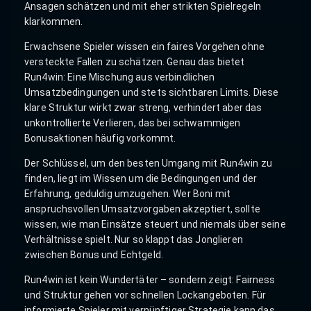
Ansagen schätzen und mit eher strikten Spielregeln
klarkommen.
Erwachsene Spieler wissen ein faires Vorgehen ohne
versteckte Fallen zu schätzen. Genau das bietet
Run4win: Eine Mischung aus verbindlichen
Umsatzbedingungen und stets sichtbaren Limits. Diese
klare Struktur wirkt zwar streng, verhindert aber das
unkontrollierte Verlieren, das bei schwammigen
Bonusaktionen häufig vorkommt.
Der Schlüssel, um den besten Umgang mit Run4win zu
finden, liegt im Wissen um die Bedingungen und der
Erfahrung, geduldig umzugehen. Wer Boni mit
anspruchsvollen Umsatzvorgaben akzeptiert, sollte
wissen, wie man Einsätze steuert und niemals über seine
Verhältnisse spielt. Nur so klappt das Jonglieren
zwischen Bonus und Echtgeld.
Run4win ist kein Wundertäter – sondern zeigt: Fairness
und Struktur gehen vor schnellen Lockangeboten. Für
informierte Spieler mit vernünftiger Strategie kann das