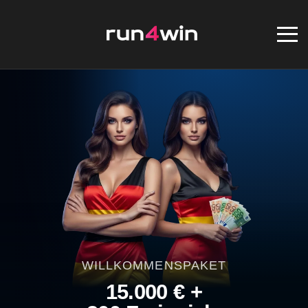
WILLKOMMENSPAKET
15.000 € +