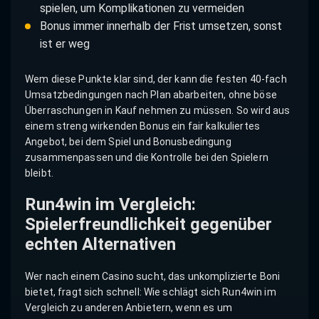
spielen, um Komplikationen zu vermeiden
Bonus immer innerhalb der Frist umsetzen, sonst
ist er weg
Wem diese Punkte klar sind, der kann die festen 40-fach
Umsatzbedingungen nach Plan abarbeiten, ohne böse
Überraschungen in Kauf nehmen zu müssen. So wird aus
einem streng wirkenden Bonus ein fair kalkuliertes
Angebot, bei dem Spiel und Bonusbedingung
zusammenpassen und die Kontrolle bei den Spielern
bleibt.
Run4win im Vergleich:
Spielerfreundlichkeit gegenüber
echten Alternativen
Wer nach einem Casino sucht, das unkomplizierte Boni
bietet, fragt sich schnell: Wie schlägt sich Run4win im
Vergleich zu anderen Anbietern, wenn es um