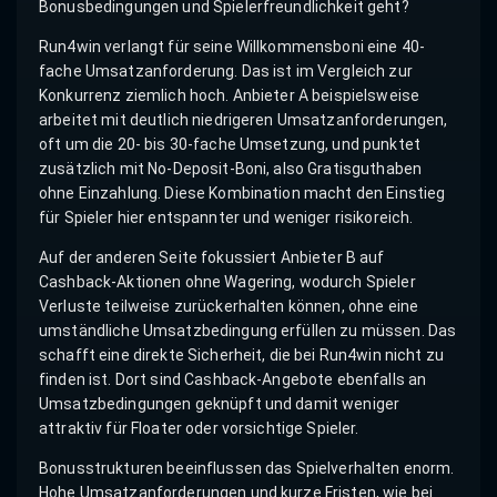
Bonusbedingungen und Spielerfreundlichkeit geht?
Run4win verlangt für seine Willkommensboni eine 40-
fache Umsatzanforderung. Das ist im Vergleich zur
Konkurrenz ziemlich hoch. Anbieter A beispielsweise
arbeitet mit deutlich niedrigeren Umsatzanforderungen,
oft um die 20- bis 30-fache Umsetzung, und punktet
zusätzlich mit No-Deposit-Boni, also Gratisguthaben
ohne Einzahlung. Diese Kombination macht den Einstieg
für Spieler hier entspannter und weniger risikoreich.
Auf der anderen Seite fokussiert Anbieter B auf
Cashback-Aktionen ohne Wagering, wodurch Spieler
Verluste teilweise zurückerhalten können, ohne eine
umständliche Umsatzbedingung erfüllen zu müssen. Das
schafft eine direkte Sicherheit, die bei Run4win nicht zu
finden ist. Dort sind Cashback-Angebote ebenfalls an
Umsatzbedingungen geknüpft und damit weniger
attraktiv für Floater oder vorsichtige Spieler.
Bonusstrukturen beeinflussen das Spielverhalten enorm.
Hohe Umsatzanforderungen und kurze Fristen, wie bei