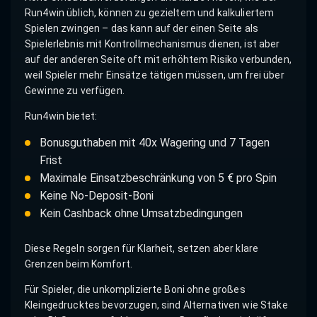
Run4win üblich, können zu gezieltem und kalkuliertem
Spielen zwingen – das kann auf der einen Seite als
Spielerlebnis mit Kontrollmechanismus dienen, ist aber
auf der anderen Seite oft mit erhöhtem Risiko verbunden,
weil Spieler mehr Einsätze tätigen müssen, um frei über
Gewinne zu verfügen.
Run4win bietet:
Bonusguthaben mit 40x Wagering und 7 Tagen
Frist
Maximale Einsatzbeschränkung von 5 € pro Spin
Keine No-Deposit-Boni
Kein Cashback ohne Umsatzbedingungen
Diese Regeln sorgen für Klarheit, setzen aber klare
Grenzen beim Komfort.
Für Spieler, die unkomplizierte Boni ohne großes
Kleingedrucktes bevorzugen, sind Alternativen wie Stake