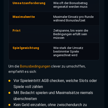
Umsatzanforderung
Wie oft der Bonusbetrag
eingesetzt werden muss
Maximalwette
Maximaler Einsatz pro Runde
während Bonuslaufzeit
Frist
Zeitspanne, bis wann die
Bedingungen erfüllt sein
müssen
Spielgewichtung
Wie stark der Umsatz
bestimmter Spiele
angerechnet wird
Um die
Bonusbedingungen
clever zu umschiffen,
empfiehlt es sich:
Vor Spieleintritt AGB checken, welche Slots oder
Spiele voll zählen
Mit Bedacht spielen und Maximalsätze niemals
überschreiten
Kein Geld einzahlen, ohne zwischendurch zu